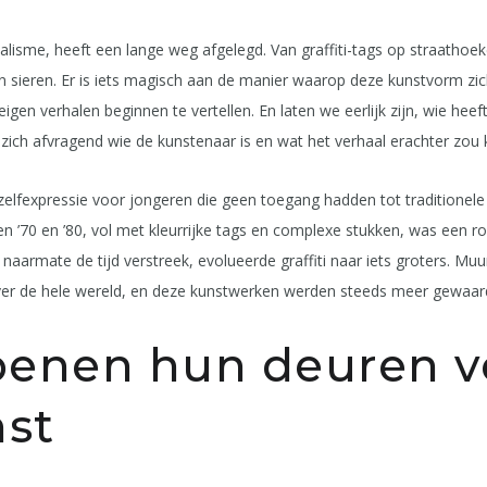
dalisme, heeft een lange weg afgelegd. Van graffiti-tags op straathoek
n sieren. Er is iets magisch aan de manier waarop deze kunstvorm zich
gen verhalen beginnen te vertellen. En laten we eerlijk zijn, wie heeft
zich afvragend wie de kunstenaar is en wat het verhaal erachter zou 
 zelfexpressie voor jongeren die geen toegang hadden tot traditionel
en ’70 en ’80, vol met kleurrijke tags en complexe stukken, was een 
 naarmate de tijd verstreek, evolueerde graffiti naar iets groters. M
over de hele wereld, en deze kunstwerken werden steeds meer gewaard
enen hun deuren v
nst