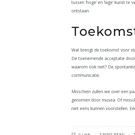
tussen ‘hoge’ en ‘lage’ kunst te
ontstaan.
Toekomst
Wat brengt de toekomst voor str
De toenemende acceptatie door ge
waarom ook niet? De spontanitei
communicatie.
Misschien zullen we over een pa
genomen door musea. Of misschi
niet eens kunnen voorstellen. Eén
3 MINS READ
0
LIKE