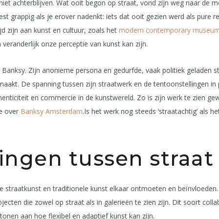
iet achterblijven. Wat ooit begon op straat, vond zijn weg naar de me
est grappig als je erover nadenkt: iets dat ooit gezien werd als pure r
jd zijn aan kunst en cultuur, zoals het
modern contemporary museu
eranderlijk onze perceptie van kunst kan zijn.
 Banksy. Zijn anonieme persona en gedurfde, vaak politiek geladen
aakt. De spanning tussen zijn straatwerk en de tentoonstellingen in 
enticiteit en commercie in de kunstwereld. Zo is zijn werk te zien gew
ie over
Banksy Amsterdam
.Is het werk nog steeds ‘straatachtig’ als 
ngen tussen straat
oe straatkunst en traditionele kunst elkaar ontmoeten en beïnvloede
cten die zowel op straat als in galerieën te zien zijn. Dit soort coll
tonen aan hoe flexibel en adaptief kunst kan zijn.