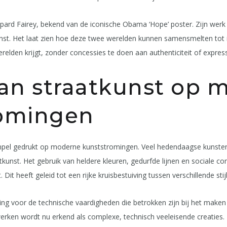
ard Fairey, bekend van de iconische Obama ‘Hope’ poster. Zijn werk 
nst. Het laat zien hoe deze twee werelden kunnen samensmelten tot 
erelden krijgt, zonder concessies te doen aan authenticiteit of express
van straatkunst op 
romingen
empel gedrukt op moderne kunststromingen. Veel hedendaagse kunstenaa
tkunst. Het gebruik van heldere kleuren, gedurfde lijnen en sociale 
Dit heeft geleid tot een rijke kruisbestuiving tussen verschillende sti
ing voor de technische vaardigheden die betrokken zijn bij het maken
erken wordt nu erkend als complexe, technisch veeleisende creaties.