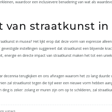
 verkleinen, waardoor een inclusievere benadering van wat als waarde
 van straatkunst i
aatkunst in musea? Het lijkt erop dat deze vorm van expressie alleen
vestigde instellingen suggereert dat straatkunst een blijvende kracht
t, energie en directe impact van straatkunst maken het tot een unie
ar decennia terugkijken en ons afvragen waarom het zo lang duurde 
en zal straatkunst tegen die tijd weer een nieuwe vorm hebben aa
 ding is zeker: zolang er muren zijn om op te schilderen, zal straatku
305 VIEWS