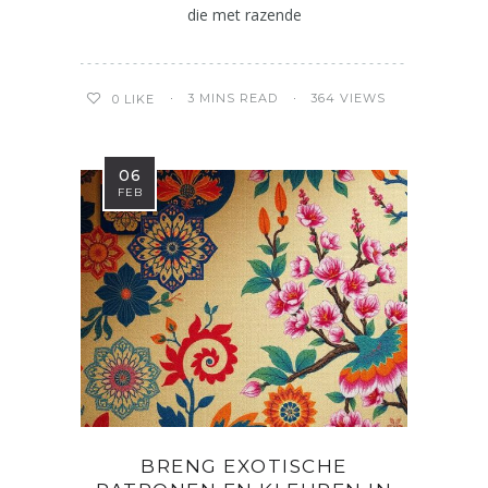
die met razende
3 MINS READ
364 VIEWS
0
LIKE
06
FEB
BRENG EXOTISCHE