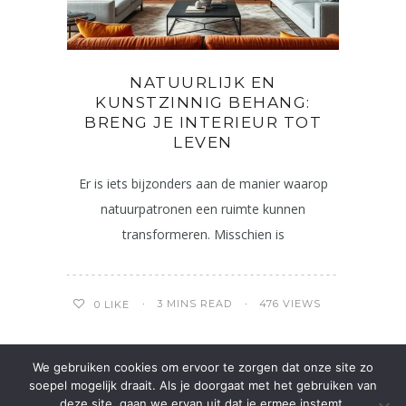
NATUURLIJK EN
KUNSTZINNIG BEHANG:
BRENG JE INTERIEUR TOT
LEVEN
Er is iets bijzonders aan de manier waarop
natuurpatronen een ruimte kunnen
transformeren. Misschien is
3 MINS READ
476 VIEWS
0
LIKE
We gebruiken cookies om ervoor te zorgen dat onze site zo
1
2
3
4
5
soepel mogelijk draait. Als je doorgaat met het gebruiken van
deze site, gaan we ervan uit dat je ermee instemt.