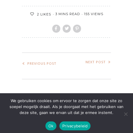
3 MINS READ
155 VIEWS
2
LIKES
NEXT POST
PREVIOUS POST
LEAVE A REPLY
We gebruiken cookies om ervoor te zorgen dat onze site zo
soepel mogelijk draait. Als je doorgaat met het gebruiken van
Je moet
ingelogd zijn op
om een reactie te
deze site, gaan we ervan uit dat je ermee instemt.
plaatsen.
Ok
Privacybeleid