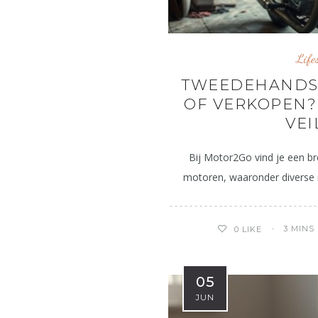
Life
TWEEDEHANDS
OF VERKOPEN? 
VEI
Bij Motor2Go vind je een b
motoren, waaronder diverse
3 MINS
0
LIKE
05
JUN