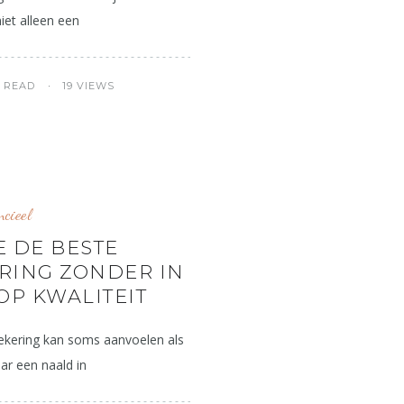
niet alleen een
S READ
19 VIEWS
ncieel
E DE BESTE
RING ZONDER IN
OP KWALITEIT
ekering kan soms aanvoelen als
ar een naald in