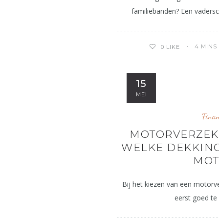
familiebanden? Een vadersc
4 MINS
0
LIKE
15
MEI
Finan
MOTORVERZEKE
WELKE DEKKING
MOT
Bij het kiezen van een motorve
eerst goed te