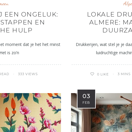
meen
Alg
J EEN ONGELUK:
LOKALE DRU
 STAPPEN EN
ALMERE: M
CHE HULP
DUURZ
het moment dat je het het minst
Drukkerijen, wat stel je je da
Het is zo’n
luidruchtige machi
 READ
333 VIEWS
3 MINS
0
LIKE
03
FEB