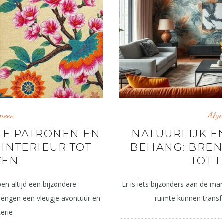
meen
Alg
HE PATRONEN EN
NATUURLIJK E
 INTERIEUR TOT
BEHANG: BREN
VEN
TOT 
en altijd een bijzondere
Er is iets bijzonders aan de m
rengen een vleugje avontuur en
ruimte kunnen transf
erie