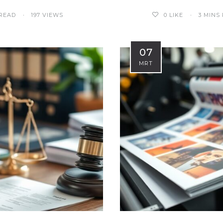
 READ
197 VIEWS
3 MINS
0
LIKE
07
MRT