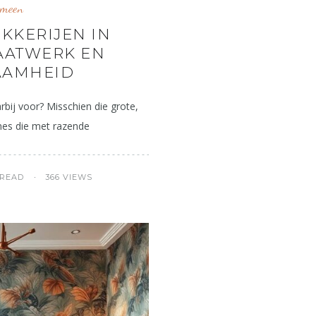
emeen
KKERIJEN IN
AATWERK EN
AAMHEID
arbij voor? Misschien die grote,
nes die met razende
 READ
366 VIEWS