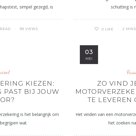
hapstest, simpel gezegd, is
schutting is 
 READ
99 VIEWS
2 MIN
0
LIKE
03
MEI
cieel
Fina
RING KIEZEN:
ZO VIND J
 PAST BIJ JOUW
MOTORVERZEKE
OR?
TE LEVEREN 
rzekering is het belangrijk om
Het vinden van een motorverz
 begrijpen wat
het zoeken na