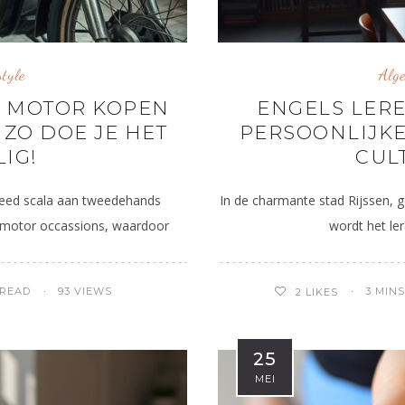
style
Alg
 MOTOR KOPEN
ENGELS LERE
ZO DOE JE HET
PERSOONLIJK
LIG!
CUL
reed scala aan tweedehands
In de charmante stad Rijssen, ge
 motor occassions, waardoor
wordt het le
 READ
93 VIEWS
3 MIN
2
LIKES
25
MEI