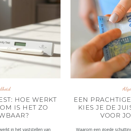
dheid
Alg
ST: HOE WERKT
EEN PRACHTIGE
OM IS HET ZO
KIES JE DE JU
WBAAR?
VOOR J
rkt in het vaststellen van
Waarom een goede schutting e