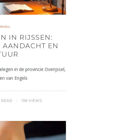
emeen
N IN RIJSSEN:
E AANDACHT EN
TUUR
legen in de provincie Overijssel,
ren van Engels
S READ
159 VIEWS