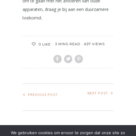
om te gaan met het afvoeren van oude
apparaten, draag je bij aan een duurzamere
toekomst.
3 MINS READ
637 VIEWS
0
LIKE
NEXT POST
PREVIOUS POST
LEAVE A REPLY
We gebruiken cookies om ervoor te zorgen dat onze site zo