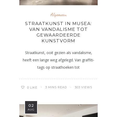
Algemeen
STRAATKUNST IN MUSEA:
VAN VANDALISME TOT
GEWAARDEERDE
KUNSTVORM
Straatkunst, ooit gezien als vandalisme,
heeft een lange weg afgelegd. Van graffiti-
tags op straathoeken tot
3 MINS READ
303 VIEWS
0
LIKE
02
AUG