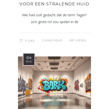
VOOR EEN STRALENDE HUID
Wie had ooit gedacht dat de term “lagen”
zo’n grote rol zou spelen in de
3 MINS READ
597 VIEWS
0
LIKE
04
AUG